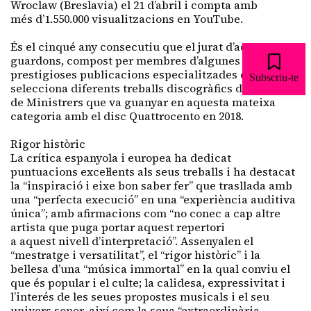
Wroclaw (Breslavia) el 21 d’abril i compta amb
més d’1.550.000 visualitzacions en YouTube.
És el cinqué any consecutiu que el jurat d’aquests
guardons, compost per membres d’algunes de les més
prestigioses publicacions especialitzades europees,
Subscriu-te
selecciona diferents treballs discogràfics de Capella
de Ministrers que va guanyar en aquesta mateixa
categoria amb el disc Quattrocento en 2018.
Rigor històric
La crítica espanyola i europea ha dedicat
puntuacions excel·lents als seus treballs i ha destacat
la “inspiració i eixe bon saber fer” que trasllada amb
una “perfecta execució” en una “experiència auditiva
única”; amb afirmacions com “no conec a cap altre
artista que puga portar aquest repertori
a aquest nivell d’interpretació”. Assenyalen el
“mestratge i versatilitat”, el “rigor històric” i la
bellesa d’una “música immortal” en la qual conviu el
que és popular i el culte; la calidesa, expressivitat i
l’interés de les seues propostes musicals i el seu
univers sonor, així com la seua “extraordinària