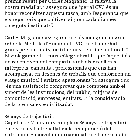
premis rebuts per Carles Magraner “li faltava la
nostra medalla”, i assegura que “per al CVC és un
honor reconéixer aquesta tasca, amb l’esperança que
els repertoris que cultiven siguen cada dia més
coneguts i estimats”.
Carles Magraner assegura que “és una gran alegria
rebre la Medalla d’Honor del CVC, que han rebut
grans personalitats, institucions i entitats culturals”.
El violagambista i musicòleg subratlla que “aquest és
un reconeixement compartit amb els excel·lents
intèrprets, cantants i professionals que ens han
acompanyat en desenes de treballs que conformen un
viatge musical i artístic apassionant”; i assegura que
“és una satisfacció comprovar que comptem amb el
suport de les institucions, del públic, mitjans de
comunicació, empreses, entitats… i la consideració
de la premsa especialitzada”.
36 anys de trajectòria
Capella de Ministrers compleix 36 anys de trajectòria
en els quals ha treballat en la recuperació del
patrimoni espanyol i internacional que ha rescatat i