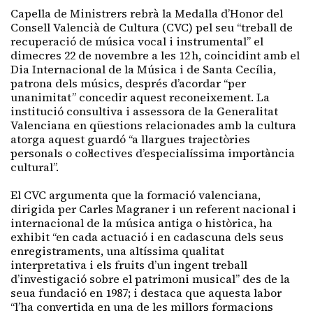
Capella de Ministrers rebrà la Medalla d’Honor del
Consell Valencià de Cultura (CVC) pel seu “treball de
recuperació de música vocal i instrumental” el
dimecres 22 de novembre a les 12 h, coincidint amb el
Dia Internacional de la Música i de Santa Cecília,
patrona dels músics, després d’acordar “per
unanimitat” concedir aquest reconeixement. La
institució consultiva i assessora de la Generalitat
Valenciana en qüestions relacionades amb la cultura
atorga aquest guardó “a llargues trajectòries
personals o col·lectives d’especialíssima importància
cultural”.
El CVC argumenta que la formació valenciana,
dirigida per Carles Magraner i un referent nacional i
internacional de la música antiga o històrica, ha
exhibit “en cada actuació i en cadascuna dels seus
enregistraments, una altíssima qualitat
interpretativa i els fruits d’un ingent treball
d’investigació sobre el patrimoni musical” des de la
seua fundació en 1987; i destaca que aquesta labor
“l’ha convertida en una de les millors formacions