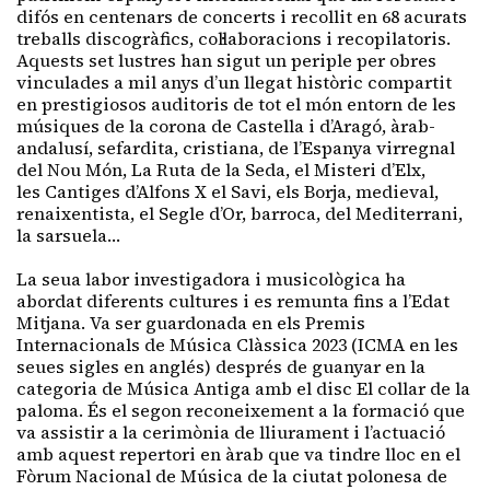
difós en centenars de concerts i recollit en 68 acurats
treballs discogràfics, col·laboracions i recopilatoris.
Aquests set lustres han sigut un periple per obres
vinculades a mil anys d’un llegat històric compartit
en prestigiosos auditoris de tot el món entorn de les
músiques de la corona de Castella i d’Aragó, àrab-
andalusí, sefardita, cristiana, de l’Espanya virregnal
del Nou Món, La Ruta de la Seda, el Misteri d’Elx,
les Cantiges d’Alfons X el Savi, els Borja, medieval,
renaixentista, el Segle d’Or, barroca, del Mediterrani,
la sarsuela…
La seua labor investigadora i musicològica ha
abordat diferents cultures i es remunta fins a l’Edat
Mitjana. Va ser guardonada en els Premis
Internacionals de Música Clàssica 2023 (ICMA en les
seues sigles en anglés) després de guanyar en la
categoria de Música Antiga amb el disc El collar de la
paloma. És el segon reconeixement a la formació que
va assistir a la cerimònia de lliurament i l’actuació
amb aquest repertori en àrab que va tindre lloc en el
Fòrum Nacional de Música de la ciutat polonesa de