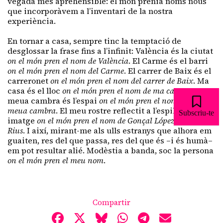
vegada més aprehensible: el món prenia noms nous
que incorporàvem a l’inventari de la nostra
experiència.
En tornar a casa, sempre tinc la temptació de
desglossar la frase fins a l’infinit: València és la ciutat
on el món pren el nom de València
. El Carme és el barri
on el món pren el nom del Carme
. El carrer de Baix és el
carreronet
on el món pren el nom del carrer de Baix
. Ma
casa és el lloc
on el món pren el nom de ma casa
. La
meua cambra és l’espai
on el món pren el nom de la
meua cambra
. El meu rostre reflectit a l’espill és la
Subscriu-te
imatge
on el món pren el nom de Gonçal López-Pampló
Rius
. I així, mirant-me als ulls estranys que alhora em
guaiten, res del que passa, res del que és –i és humà–
em pot resultar alié. Modèstia a banda, soc la persona
on el món pren el meu nom
.
Compartir