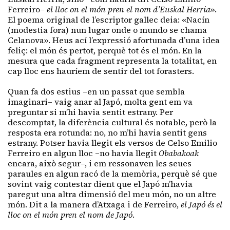
Ferreiro–
el lloc on el món pren el nom d’Euskal Herria
».
El poema original de l’escriptor gallec deia: «Nacín
(modestia fora) nun lugar onde o mundo se chama
Celanova». Heus ací l’expressió afortunada d’una idea
feliç: el món és pertot, perquè tot és el món. En la
mesura que cada fragment representa la totalitat, en
cap lloc ens hauríem de sentir del tot forasters.
Quan fa dos estius –en un passat que sembla
imaginari– vaig anar al Japó, molta gent em va
preguntar si m’hi havia sentit estrany. Per
descomptat, la diferència cultural és notable, però la
resposta era rotunda: no, no m’hi havia sentit gens
estrany. Potser havia llegit els versos de Celso Emilio
Ferreiro en algun lloc –no havia llegit
Obabakoak
encara, això segur–, i em ressonaven les seues
paraules en algun racó de la memòria, perquè sé que
sovint vaig contestar dient que el Japó m’havia
paregut una altra dimensió del meu món, no un altre
món. Dit a la manera d’Atxaga i de Ferreiro,
el Japó és el
lloc on el món pren el nom de Japó
.