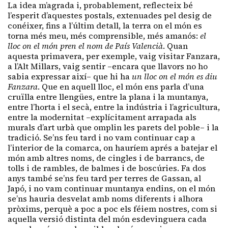
La idea m’agrada i, probablement, reflecteix bé
l’esperit d’aquestes postals, extenuades pel desig de
conéixer, fins a l’últim detall, la terra on el món es
torna més meu, més comprensible, més amanós:
el
lloc on el món pren el nom de País Valencià
. Quan
aquesta primavera, per exemple, vaig visitar Fanzara,
a l’Alt Millars, vaig sentir –encara que llavors no ho
sabia expressar així– que hi ha
un lloc on el món es diu
Fanzara
. Que en aquell lloc, el món ens parla d’una
cruïlla entre llengües, entre la plana i la muntanya,
entre l’horta i el secà, entre la indústria i l’agricultura,
entre la modernitat –explícitament arrapada als
murals d’art urbà que omplin les parets del poble– i la
tradició. Se’ns feu tard i no vam continuar cap a
l’interior de la comarca, on hauríem aprés a batejar el
món amb altres noms, de cingles i de barrancs, de
tolls i de rambles, de balmes i de boscúries. Fa dos
anys també se’ns feu tard per terres de Gassan, al
Japó, i no vam continuar muntanya endins, on el món
se’ns hauria desvelat amb noms diferents i alhora
pròxims, perquè a poc a poc els féiem nostres, com si
aquella versió distinta del món esdevinguera cada