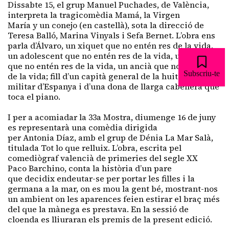
Dissabte 15, el grup Manuel
Puchades
, de València,
interpreta la tragicomèdia
Mamá
, la
Virgen
María
y
un
conejo
(en castellà), sota la direcció de
Teresa
Balló
, Marina Vinyals i
Sefa
Bernet
. L’obra ens
parla d’Álvaro, un xiquet que no entén res de la vida,
un adolescent que no entén res de la vida, un home
que no entén res de la vida, un ancià que no entén res
Subscriu-te
de la vida; fill d’un capità general de la huitena regió
militar d’Espanya i d’una dona de llarga cabellera que
toca el piano.
I per a acomiadar la 33a Mostra, diumenge 16 de juny
es representarà una comèdia dirigida
per
Antonia
Díaz, amb el grup de Dénia La Mar Salà,
titulada Tot
lo que
relluix
. L’obra, escrita pel
comediògraf valencià de primeries del segle XX
Paco
Barchino
, conta la història d’un pare
que
decidix
endeutar-se per portar les filles i la
germana a la mar, on es mou la gent bé, mostrant-nos
un ambient on les aparences feien estirar el braç més
del que la mànega es prestava. En la sessió de
cloenda es lliuraran els premis de la present edició.