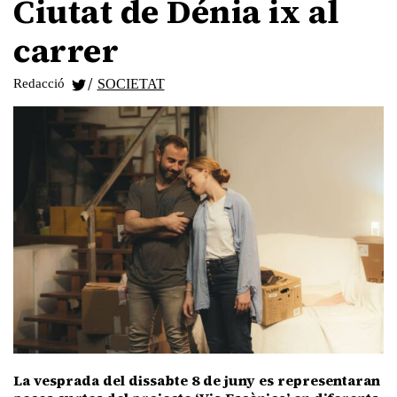
Ciutat de Dénia ix al
carrer
/
Redacció
SOCIETAT
La vesprada del dissabte 8 de juny es representaran