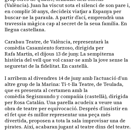
(València).
Juan
ha viscut sota el silenci de son pare i,
en complir
50
anys, decideix viatjar a Espanya per
buscar-ne la paraula. A partir d’ací, emprendrà una
travessia màgica cap al secret de la seua família. En
llegua castellana.
Carabau
Teatre, de València, representarà la
comèdia
Casamiento
forzoso
, dirigida per
Rafa
Martín
, el dijous 13 de juny. La sempiterna
història del vell que vol casar-se amb la jove sense la
seguretat de la fidelitat. En castellà.
I arribem al divendres 14 de juny amb l’actuació d’un
altre grup de la Marina:
Ti-t
-lla Teatre, de Teulada,
que es presenta al certamen amb la
comèdia
Segismundo
y
compañía
(castellà), dirigida
per Rosa
Catalán
. Una parella acudeix a veure una
obra de teatre per equivocació. Després d’insistir en
el fet que és millor representar una peça més
divertida, proposen a tota la sala improvisar una de
pirates. Així, acabaran jugant al teatre dins del teatre.