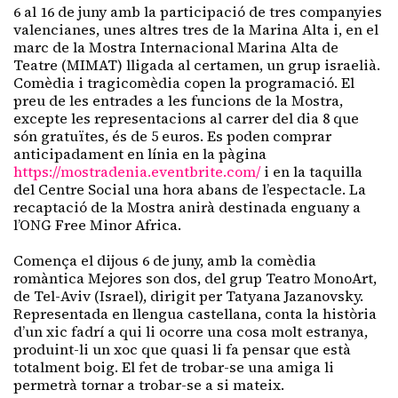
6 al 16 de juny amb la participació de tres companyies
valencianes, unes altres tres de la Marina Alta i, en el
marc de la Mostra Internacional Marina Alta de
Teatre (MIMAT) lligada al certamen, un grup israelià.
Comèdia i tragicomèdia copen la programació. El
preu de les entrades a les funcions de la Mostra,
excepte les representacions al carrer del dia 8 que
són gratuïtes, és de 5 euros. Es poden comprar
anticipadament en línia en la pàgina
https://mostradenia.eventbrite.com/
i en la taquilla
del Centre Social una hora abans de l’espectacle. La
recaptació de la Mostra anirà destinada enguany a
l’ONG Free Minor
Africa
.
Comença el dijous 6 de juny, amb la comèdia
romàntica
Mejores
son
dos, del grup
Teatro
MonoArt
,
de Tel-Aviv (Israel), dirigit per
Tatyana
Jazanovsky
.
Representada en llengua castellana, conta la història
d’un xic fadrí a qui li ocorre una cosa molt estranya,
produint-li un xoc que quasi li fa pensar que està
totalment boig. El fet de trobar-se una amiga li
permetrà tornar a trobar-se a si mateix.