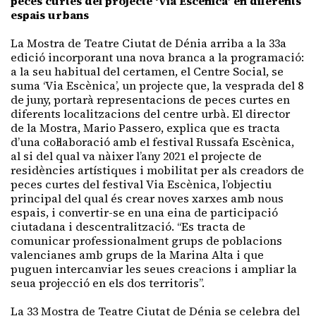
peces curtes del projecte ‘Via Escènica’ en diferents
espais urbans
La Mostra de Teatre Ciutat de Dénia arriba a la 33a
edició incorporant una nova branca a la programació:
a la seu habitual del certamen, el Centre Social, se
suma ‘Via Escènica’, un projecte que, la vesprada del 8
de juny, portarà representacions de peces curtes en
diferents localitzacions del centre urbà. El director
de la Mostra, Mario
Passero
, explica que es tracta
d’una col·laboració amb el festival Russafa Escènica,
al si del qual va nàixer l’any 2021 el projecte de
residències artístiques i mobilitat per als creadors de
peces curtes del festival Via Escènica, l’objectiu
principal del qual és crear noves xarxes amb nous
espais, i convertir-se en una eina de participació
ciutadana i descentralització. “Es tracta de
comunicar professionalment grups de poblacions
valencianes amb grups de la Marina Alta i que
puguen intercanviar les seues creacions i ampliar la
seua projecció en els dos territoris”.
La 33 Mostra de Teatre Ciutat de Dénia se celebra del