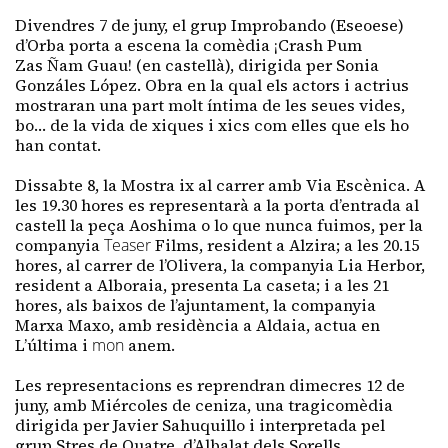
Divendres 7 de juny, el grup
Improbando (Eseoese)
d’Orba porta a escena la comèdia
¡Crash
Pum
Zas
Ñam
Guau
! (en castellà), dirigida per Sonia
Gonzáles López. Obra en la qual els actors i actrius
mostraran una part molt íntima de les seues vides,
bo… de la vida de xiques i xics com elles que els ho
han contat.
Dissabte 8, la Mostra ix al carrer amb Via Escènica. A
les 19.30 hores es representarà a la porta d’entrada al
castell la peça
Aoshima
o
lo que
nunca
fuimos
, per la
companyia
Teaser
Films, resident a Alzira; a les 20.15
hores, al carrer de l’Olivera, la companyia Lia
Herbor
,
resident a Alboraia, presenta La caseta; i a les 21
hores, als baixos de l’ajuntament, la companyia
Marxa
Maxo
, amb residència a Aldaia, actua en
L’última i
mon
anem.
Les representacions es reprendran dimecres 12 de
juny, amb
Miércoles
de
ceniza
, una tragicomèdia
dirigida per
Javier
Sahuquillo
i interpretada pel
grup
Stres
de Quatre, d’Albalat dels Sorells