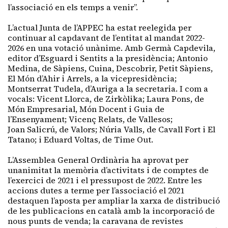
l’associació en els temps a venir”.
L’actual Junta de l’APPEC ha estat reelegida per
continuar al capdavant de l’entitat al mandat 2022-
2026 en una votació unànime. Amb Germà Capdevila,
editor d’Esguard i Sentits a la presidència; Antonio
Medina, de Sàpiens, Cuina, Descobrir, Petit Sàpiens,
El Món d’Ahir i Arrels, a la vicepresidència;
Montserrat Tudela, d’Auriga a la secretaria. I com a
vocals: Vicent Llorca, de Zirkòlika; Laura Pons, de
Món Empresarial, Món Docent i Guia de
l’Ensenyament; Vicenç Relats, de Vallesos;
Joan Salicrú, de Valors; Núria Valls, de Cavall Fort i El
Tatano; i Eduard Voltas, de Time Out.
L’Assemblea General Ordinària ha aprovat per
unanimitat la memòria d’activitats i de comptes de
l’exercici de 2021 i el pressupost de 2022. Entre les
accions dutes a terme per l’associació el 2021
destaquen l’aposta per ampliar la xarxa de distribució
de les publicacions en català amb la incorporació de
nous punts de venda; la caravana de revistes