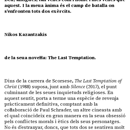
aquest. I la meua ànima és el camp de batalla on
s’enfronten tots dos exèrcits.
Nikos Kazantzakis
de la seua novel·la: The Last Temptation.
Dins de la carrera de Scorsese
,
The Last Temptation of
Christ
(1988) suposa, junt amb
Silence
(2017), el punt
culminant de les seues inquietuds religioses. En
aquest sentit, porta a terme una espècie de revenja
pràcticament definitiva, comptant amb la
col·laboració de Paul Schrader, un altre cineasta amb
el qual coincideix en gran manera en la seua obsessió
pels conflictes morals i ètics dels seus personatges.
No és d’estranyar, doncs, que tots dos se sentiren molt