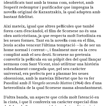
identificats tant amb la trama com, sobretot, amb
l’esperit redemptor i purificador que impregna la
novel·la original de Kazantzakis, la qual adapten amb
bastant fidelitat.
Així mateix
,
igual que altres pel·lícules que també
foren carn d’escàndol, el film de Scorsese no és una
obra anticristiana, ja que respecta molt l’ortodòxia en
les seues formes. Tant en la novel·la com en el film,
Jesús acaba vencent l’última temptació —la de ser un
home normal i corrent—, i finalment mor en la creu
complint amb el seu destí. Scorsese no pretenia
convertir la pel·lícula en un púlpit des del qual llançar
sermons com Sant Vicent, sinó utilitzar una història
sobradament coneguda que, pel seu caràcter
universal, era perfecta per a plasmar les seues
obsessions, amb la mateixa llibertat que ho va fer
Pasolini amb
Il Vangelo secondo Matteo
(1964) des d’una
heterodòxia de la qual Scorsese mama abundantment.
D’altra banda, un aspecte que crida molt l’atenció en
la cinta, i que li confereix un caràcter especial dins