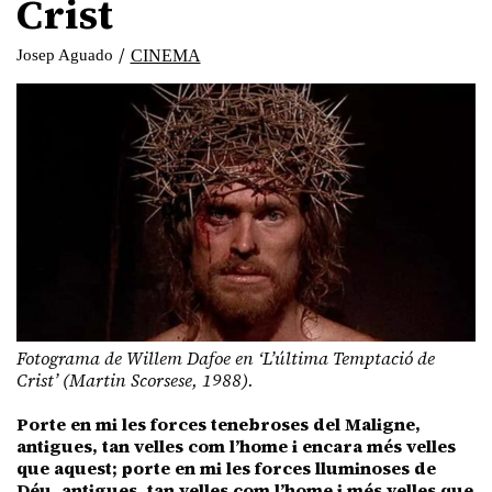
Crist
/
Josep Aguado
CINEMA
Fotograma de Willem Dafoe en ‘L’última Temptació de
Crist’ (Martin Scorsese, 1988).
Porte en mi les forces tenebroses del Maligne,
antigues, tan velles com l’home i encara més velles
que aquest; porte en mi les forces lluminoses de
Déu, antigues, tan velles com l’home i més velles que