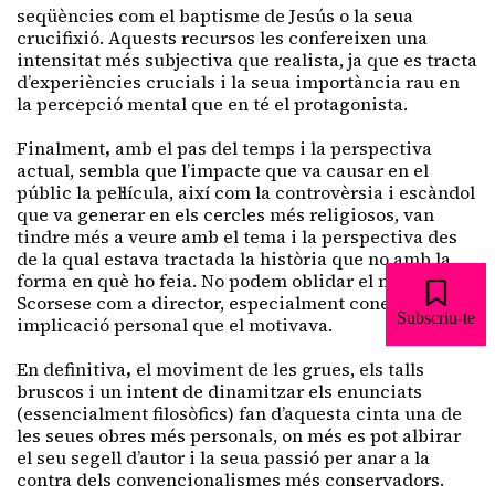
seqüències com el baptisme de Jesús o la seua
crucifixió. Aquests recursos les confereixen una
intensitat més subjectiva que realista, ja que es tracta
d’experiències crucials i la seua importància rau en
la percepció mental que en té el protagonista.
Finalment
,
amb el pas del temps i la perspectiva
actual, sembla que l’impacte que va causar en el
públic la pel·lícula, així com la controvèrsia i escàndol
que va generar en els cercles més religiosos, van
tindre més a veure amb el tema i la perspectiva des
de la qual estava tractada la història que no amb la
forma en què ho feia. No podem oblidar el mèrit de
Scorsese com a director, especialment coneixent la
Subscriu-te
implicació personal que el motivava.
En definitiva
,
el moviment de les grues, els talls
bruscos i un intent de dinamitzar els enunciats
(essencialment filosòfics) fan d’aquesta cinta una de
les seues obres més personals, on més es pot albirar
el seu segell d’autor i la seua passió per anar a la
contra dels convencionalismes més conservadors.