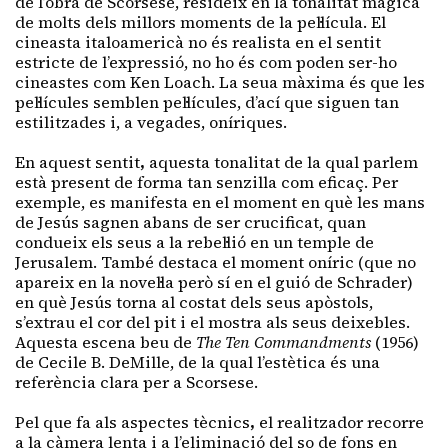
de l’obra de Scorsese, resideix en la tonalitat màgica
de molts dels millors moments de la pel·lícula. El
cineasta italoamericà no és realista en el sentit
estricte de l’expressió, no ho és com poden ser-ho
cineastes com Ken Loach. La seua màxima és que les
pel·lícules semblen pel·lícules, d’ací que siguen tan
estilitzades i, a vegades, oníriques.
En aquest sentit
,
aquesta tonalitat de la qual parlem
està present de forma tan senzilla com eficaç. Per
exemple, es manifesta en el moment en què les mans
de Jesús sagnen abans de ser crucificat, quan
condueix els seus a la rebel·lió en un temple de
Jerusalem. També destaca el moment oníric (que no
apareix en la novel·la però sí en el guió de Schrader)
en què Jesús torna al costat dels seus apòstols,
s’extrau el cor del pit i el mostra als seus deixebles.
Aquesta escena beu de
The Ten Commandments
(1956)
de Cecile B. DeMille, de la qual l’estètica és una
referència clara per a Scorsese.
Pel que fa als aspectes tècnics
,
el realitzador recorre
a la càmera lenta i a l’eliminació del so de fons en